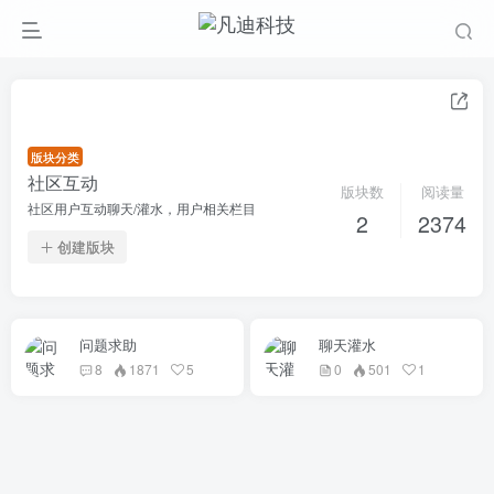
版块分类
社区互动
版块数
阅读量
社区用户互动聊天/灌水，用户相关栏目
2
2374
创建版块
问题求助
聊天灌水
8
1871
5
0
501
1