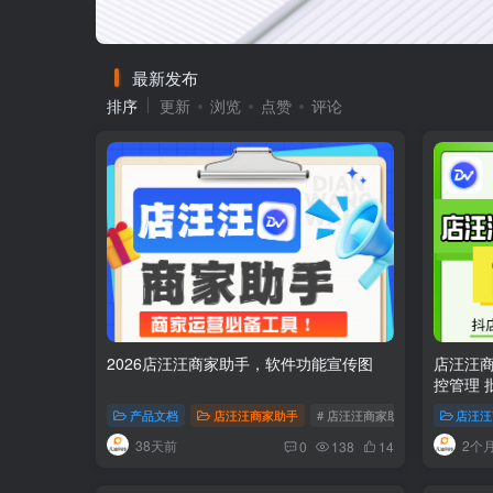
最新发布
排序
更新
浏览
点赞
评论
2026店汪汪商家助手，软件功能宣传图
店汪汪商
控管理 
达人邀约
产品文档
店汪汪商家助手
# 店汪汪商家助手
# 2026
店汪汪
38天前
2个
0
138
14