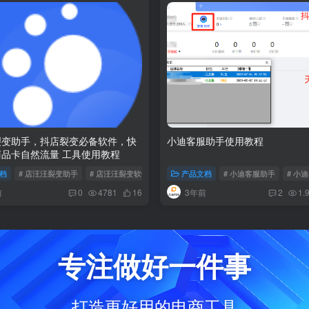
裂变助手，抖店裂变必备软件，快
小迪客服助手使用教程
品卡自然流量 工具使用教程
档
# 店汪汪裂变助手
# 店汪汪裂变软件
# 抖店裂变
产品文档
# 小迪客服助手
# 小
前
3年前
0
4781
16
2
1.
专注做好一件事
打造更好用的电商工具