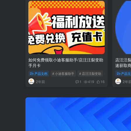
如何免费领取小迪客服助手/店汪汪裂变助
店汪汪
手月卡
速获取商
产品文档
# 小迪客服助手
# 店汪汪裂变助
# 免费领充值卡
产品文
2年前
2年
1
419
16