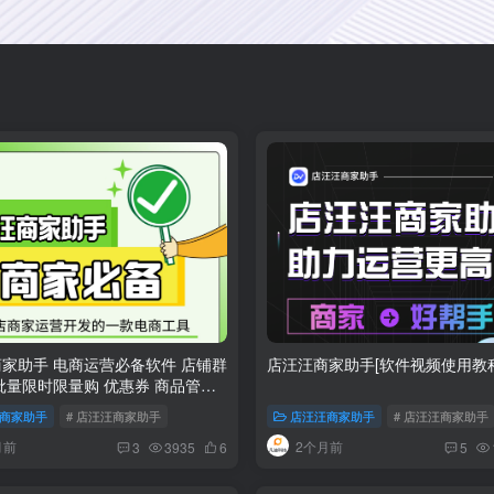
家助手 电商运营必备软件 店铺群
店汪汪商家助手[软件视频使用教程
批量限时限量购 优惠券 商品管理
 等强大功能软件
店汪汪商家助手
商家助手
# 店汪汪商家助手
# 店汪汪商家
店汪汪商家助手
# 店汪汪商家助手
月前
2个月前
3
3935
6
5