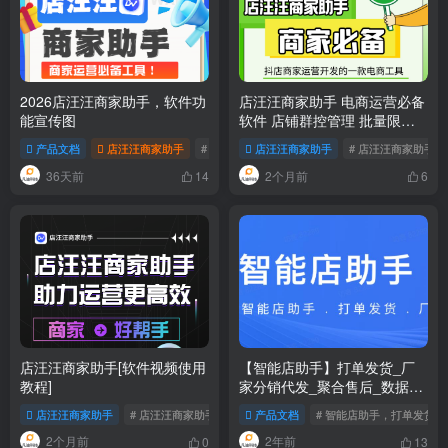
2026店汪汪商家助手，软件功
店汪汪商家助手 电商运营必备
能宣传图
软件 店铺群控管理 批量限时
限量购 优惠券 商品管理 达人
产品文档
店汪汪商家助手
# 店汪汪商家助手
店汪汪商家助手
# 2026店汪汪商家助手
# 店汪汪商家助手
#
邀约 等强大功能软件
36天前
2个月前
14
6
店汪汪商家助手[软件视频使用
【智能店助手】打单发货_厂
教程]
家分销代发_聚合售后_数据大
屏_财务对账等强大抖店发货
店汪汪商家助手
# 店汪汪商家助手
产品文档
# 智能店助手，打单发货
工具
2个月前
2年前
0
13