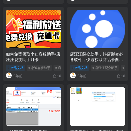
如何免费领取小迪客服助手/店
店汪汪裂变助手，抖店裂变必
汪汪裂变助手月卡
备软件，快速获取商品卡自然
流量 工具使用教程
产品文档
# 小迪客服助手
# 店汪汪裂变助
产品文档
# 免费领充值卡
# 店汪汪裂变助手
# 店
2年前
2年前
16
16