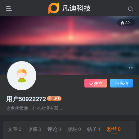
321
关注
私信
用户50922272
这家伙很懒，什么都没有写...
文章
0
收藏
0
评论
0
版块
0
帖子
1
粉丝
0