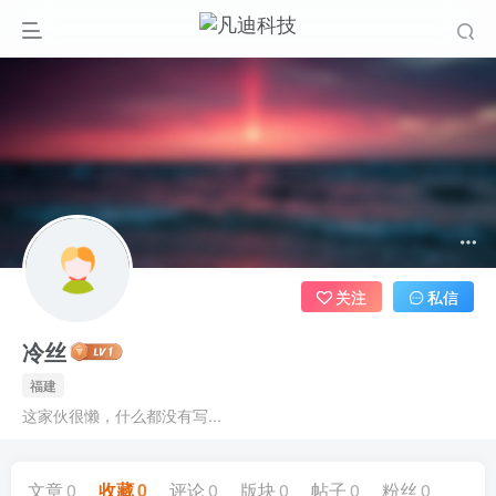
关注
私信
冷丝
福建
这家伙很懒，什么都没有写...
文章
0
收藏
0
评论
0
版块
0
帖子
0
粉丝
0