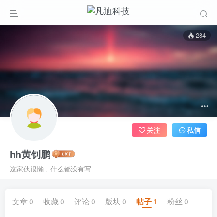
284
关注
私信
hh黄钊鹏
这家伙很懒，什么都没有写...
文章
0
收藏
0
评论
0
版块
0
帖子
1
粉丝
0