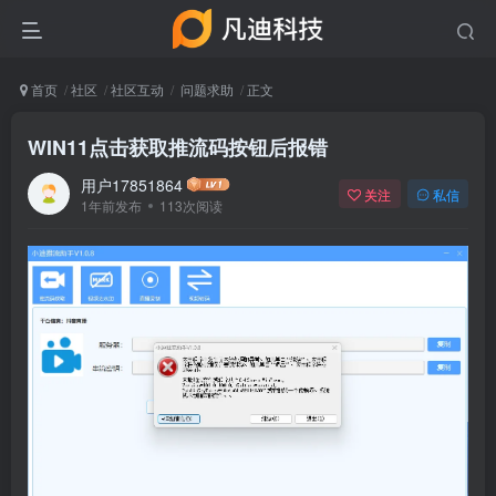
首页
社区
社区互动
问题求助
正文
WIN11点击获取推流码按钮后报错
用户17851864
关注
私信
1年前发布
113次阅读