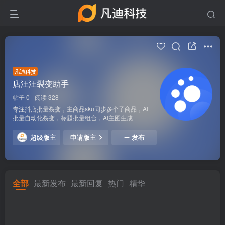
凡迪科技
店汪汪裂变助手
帖子 0
阅读 328
专注抖店批量裂变，主商品sku同步多个子商品，AI
批量自动化裂变，标题批量组合，AI主图生成
超级版主
申请版主
发布
全部
最新发布
最新回复
热门
精华