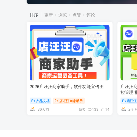
排序
更新
浏览
点赞
评论
2026店汪汪商家助手，软件功能宣传图
店汪汪商
控管理 
达人邀约
产品文档
店汪汪商家助手
店汪汪
36天前
2个
0
133
14