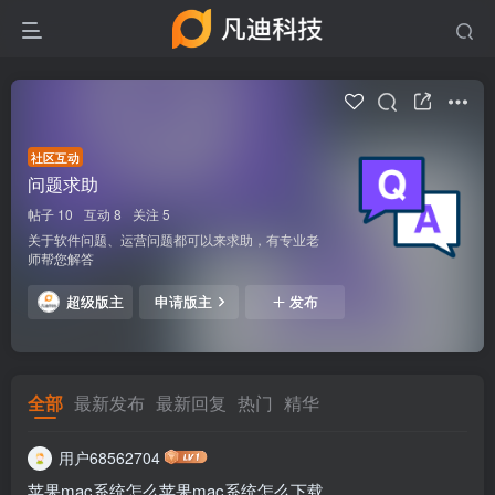
社区互动
问题求助
帖子 10
互动 8
关注 5
关于软件问题、运营问题都可以来求助，有专业老
师帮您解答
超级版主
申请版主
发布
全部
最新发布
最新回复
热门
精华
用户68562704
苹果mac系统怎么苹果mac系统怎么下载