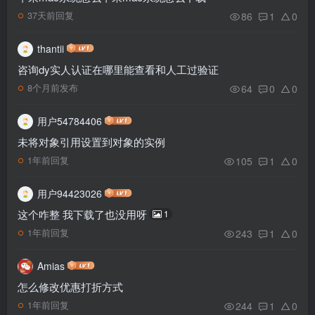
86
1
0
37天前回复
thantii
咨询dy实人认证在哪里能查看和人工过验证
64
0
0
8个月前发布
用户54784406
未将对象引用设置到对象的实例
105
1
0
1年前回复
用户94423026
这个咋整 我下载了也没用呀
1
243
1
0
1年前回复
Amias
怎么修改优惠打折方式
244
1
0
1年前回复