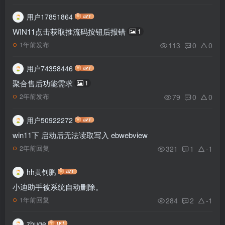
用户17851864
WIN11点击获取推流码按钮后报错
1
113
0
0
1年前发布
用户74358446
聚合售后功能需求
1
79
0
0
2年前发布
用户50922272
win11下 启动后无法读取写入 ebwebview
321
1
-1
2年前回复
hh黄钊鹏
小迪助手被系统自动删除。
284
2
-1
1年前回复
zhuge