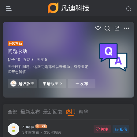
社区互动
问题求助
帖子 10
互动 8
关注 5
关于软件问题、运营问题都可以来求助，有专业老
师帮您解答
超级版主
申请版主
发布
全部
最新发布
最新回复
热门
精华
zhuge
关注
私信
3年前发布
330次阅读